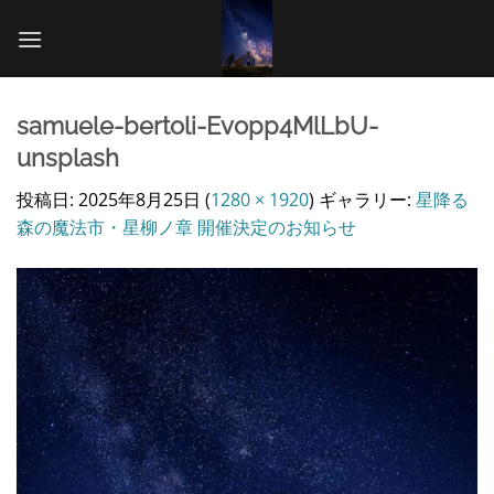
Skip
to
content
samuele-bertoli-Evopp4MlLbU-
unsplash
投稿日:
2025年8月25日
(
1280 × 1920
) ギャラリー:
星降る
森の魔法市・星柳ノ章 開催決定のお知らせ