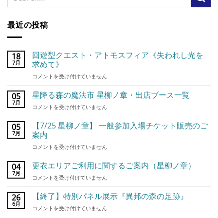
最近の投稿
回遊型クエスト・アトモスフィア《失われし光を
18
7月
求めて》
回
コメントを受け付けていません
遊
型
星降る森の魔法市 星柳ノ章・出店ブース一覧
05
ク
7月
星
コメントを受け付けていません
エ
降
ス
る
【7/25 星柳ノ章】 一般参加入場チケット販売のご
05
ト・
森
7月
案内
ア
の
ト
【7/25
コメントを受け付けていません
魔
モ
星
法
ス
柳
更衣エリアご利用に関するご案内（星柳ノ章）
市
04
フ
ノ
7月
星
ィ
更
コメントを受け付けていません
章】
柳
ア
衣
一
ノ
《失
エ
【終了】特別パネル展示『異邦の森の足跡』
26
般
章・
わ
リ
6月
参
出
【終
コメントを受け付けていません
れ
ア
加
店
了】
し