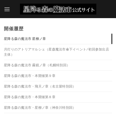
Skip
to
content
開催履歴
星降る森の魔法市 星柳ノ章
月灯りのアトリアマルシェ（星森魔法市傘下イベント/初回参加出店
主体）
星降る森の魔法市 霧鏡ノ章（札幌特別回）
星降る森の魔法市・本開催第９章
星降る森の魔法市・飛天ノ章（名古屋特別回）
星降る森の魔法市・本開催第８章
星降る森の魔法市・星柳ノ章（神奈川特別回）