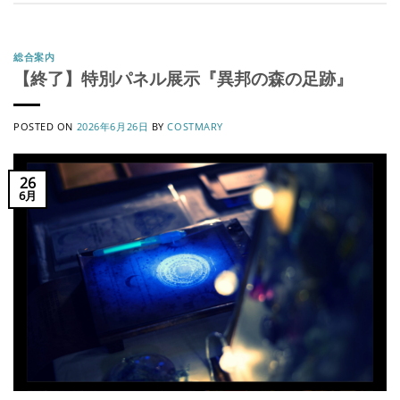
総合案内
【終了】特別パネル展示『異邦の森の足跡』
POSTED ON
2026年6月26日
BY
COSTMARY
26
6月