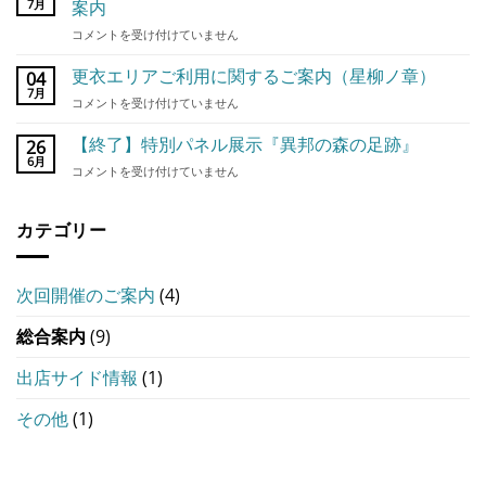
森
7月
案内
ア
の
ト
【7/25
コメントを受け付けていません
魔
モ
星
法
ス
柳
更衣エリアご利用に関するご案内（星柳ノ章）
市
04
フ
ノ
7月
星
ィ
更
コメントを受け付けていません
章】
柳
ア
衣
一
ノ
《失
エ
【終了】特別パネル展示『異邦の森の足跡』
26
般
章・
わ
リ
6月
参
出
【終
コメントを受け付けていません
れ
ア
加
店
了】
し
ご
入
ブ
特
光
利
場
ー
カテゴリー
別
を
用
チ
ス
パ
求
に
ケ
一
ネ
め
関
ッ
覧
ル
て》
す
次回開催のご案内
(4)
ト
は
展
は
る
販
示
ご
売
総合案内
(9)
『異
案
の
邦
内
ご
の
出店サイド情報
(1)
（星
案
森
柳
内
の
その他
(1)
ノ
は
足
章）
跡』
は
は