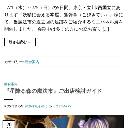
7/1（水）～7/5（日）の5日間、東京・立川/西国立にあ
ります『妖精に会える本屋、狐弾亭（こびきてい）』様に
て、当魔法市の過去回の足跡をご紹介するミニパネル展を
開催しました。 会期中は多くの方にお立ち寄り […]
続きを読む
→
カテゴリー:
総合案内
総合案内
『星降る森の魔法市』ご出店検討ガイド
POSTED ON
2026年6月20日
BY
COSTMARY
20