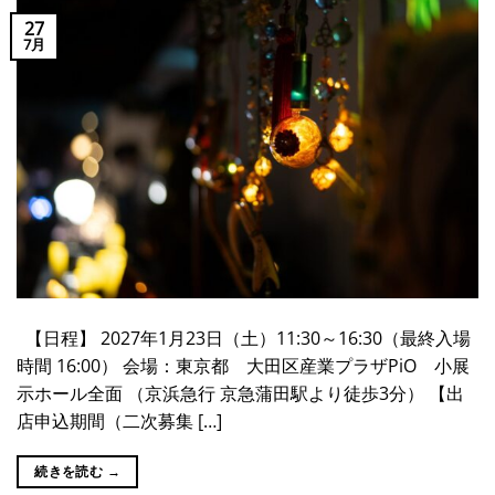
27
7月
【日程】 2027年1月23日（土）11:30～16:30（最終入場
時間 16:00） 会場：東京都 大田区産業プラザPiO 小展
示ホール全面 （京浜急行 京急蒲田駅より徒歩3分） 【出
店申込期間（二次募集 […]
続きを読む
→