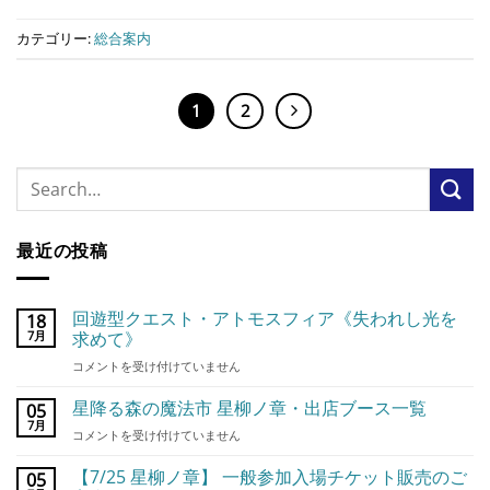
カテゴリー:
総合案内
1
2
最近の投稿
回遊型クエスト・アトモスフィア《失われし光を
18
7月
求めて》
回
コメントを受け付けていません
遊
型
星降る森の魔法市 星柳ノ章・出店ブース一覧
05
ク
7月
星
コメントを受け付けていません
エ
降
ス
る
【7/25 星柳ノ章】 一般参加入場チケット販売のご
05
ト・