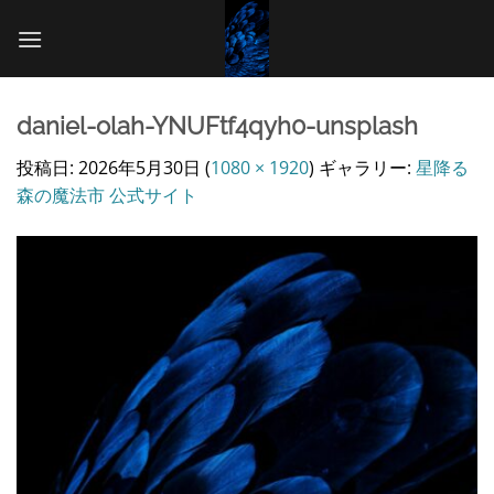
Skip
to
content
daniel-olah-YNUFtf4qyh0-unsplash
投稿日:
2026年5月30日
(
1080 × 1920
) ギャラリー:
星降る
森の魔法市 公式サイト