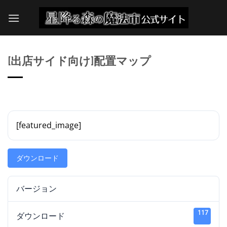
Skip
to
content
[出店サイド向け]配置マップ
[featured_image]
ダウンロード
バージョン
117
ダウンロード