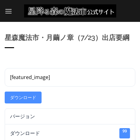
Skip
to
content
星森魔法市・月繭ノ章（7/23）出店要綱
[featured_image]
ダウンロード
バージョン
99
ダウンロード