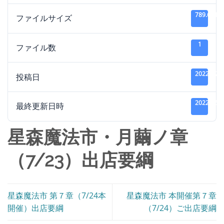
789.65 KB
ファイルサイズ
1
ファイル数
2022年2
投稿日
2022年5
最終更新日時
星森魔法市・月繭ノ章
（7/23）出店要綱
星森魔法市 第７章（7/24本
星森魔法市 本開催第７章
開催）出店要綱
（7/24）ご出店要綱