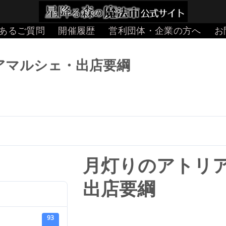
あるご質問
開催履歴
営利団体・企業の方へ
お
アマルシェ・出店要綱
月灯りのアトリ
出店要綱
93