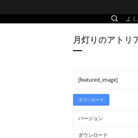
Skip
to
よく
content
月灯りのアトリ
[featured_image]
ダウンロード
バージョン
ダウンロード