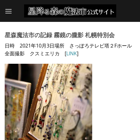
Skip
to
content
星森魔法市の記録 霧鏡の朧影 札幌特別会
日時 2021年10月3日場所 さっぽろテレビ塔２Fホール
全面撮影 クスミエリカ [
LINK
]