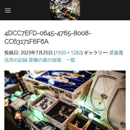
Skip
to
content
4DCC7EFD-0645-4765-8008-
CC63171F6F6A
投稿日:
2023年7月25日
(
1920 × 1282
) ギャラリー:
星森魔
法市の記録 星柳の道の追憶 一双