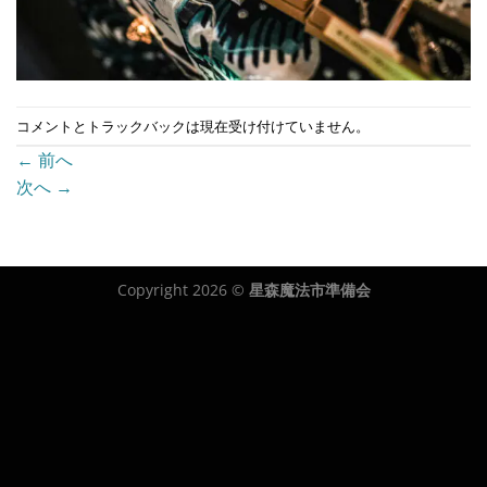
コメントとトラックバックは現在受け付けていません。
←
前へ
次へ
→
Copyright 2026 ©
星森魔法市準備会