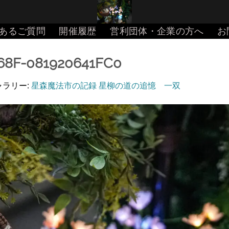
あるご質問
開催履歴
営利団体・企業の方へ
お
68F-081920641FC0
ギャラリー:
星森魔法市の記録 星柳の道の追憶 一双