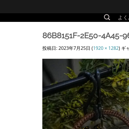
Skip
to
よく
content
86B8151F-2E50-4A45-9
投稿日:
2023年7月25日
(
1920 × 1282
) 