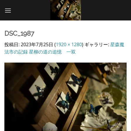
Skip
to
content
DSC_1987
投稿日:
2023年7月25日
(
1920 × 1280
) ギャラリー:
星森魔
法市の記録 星柳の道の追憶 一双