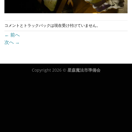
コメントとトラックバックは現在受け付けていません。
←
前へ
次へ
→
Copyright 2026 ©
星森魔法市準備会