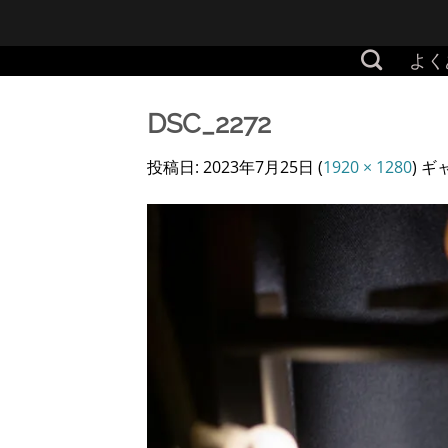
Skip
to
よく
content
DSC_2272
投稿日:
2023年7月25日
(
1920 × 1280
) 