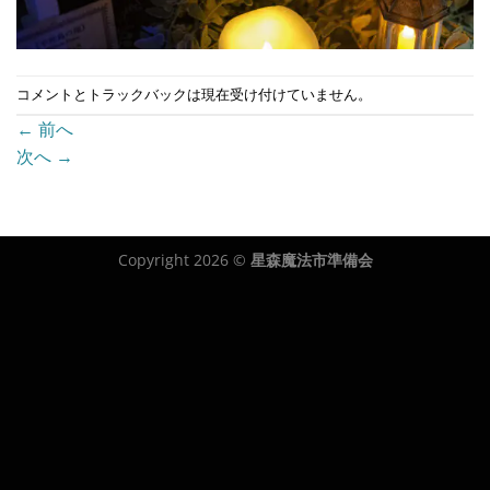
コメントとトラックバックは現在受け付けていません。
←
前へ
次へ
→
Copyright 2026 ©
星森魔法市準備会