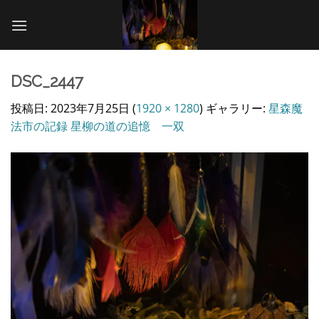
Skip
to
content
DSC_2447
投稿日:
2023年7月25日
(
1920 × 1280
) ギャラリー:
星森魔
法市の記録 星柳の道の追憶 一双