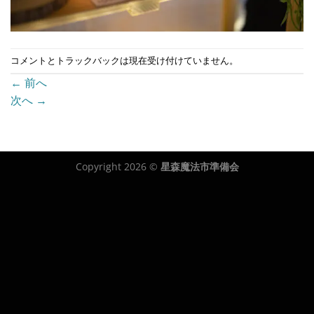
コメントとトラックバックは現在受け付けていません。
←
前へ
次へ
→
Copyright 2026 ©
星森魔法市準備会