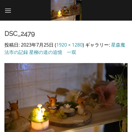
Skip
to
content
DSC_2479
投稿日:
2023年7月25日
(
1920 × 1280
) ギャラリー:
星森魔
法市の記録 星柳の道の追憶 一双