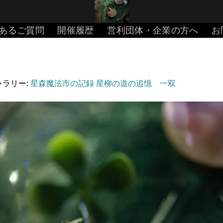
あるご質問
開催履歴
営利団体・企業の方へ
お
ギャラリー:
星森魔法市の記録 星柳の道の追憶 一双