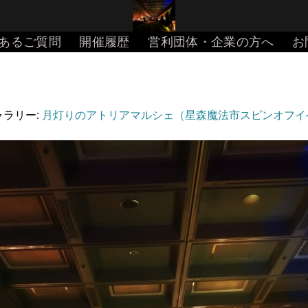
あるご質問
開催履歴
営利団体・企業の方へ
お
ギャラリー:
月灯りのアトリアマルシェ（星森魔法市スピンオフイ