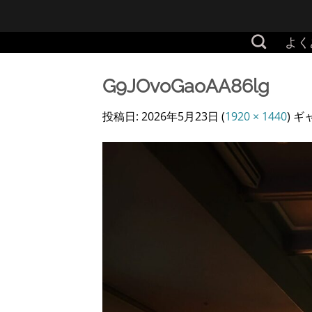
Skip
to
よく
content
G9JOvoGaoAA86lg
投稿日:
2026年5月23日
(
1920 × 1440
) 