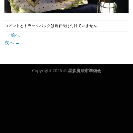
コメントとトラックバックは現在受け付けていません。
←
前へ
次へ
→
Copyright 2026 ©
星森魔法市準備会