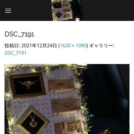
Skip
to
content
DSC_7191
投稿日:
2021年12月24日
(
1620 × 1080
) ギャラリー:
DSC_7191