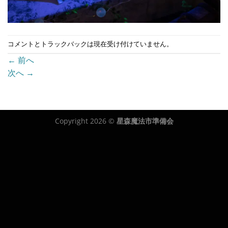
コメントとトラックバックは現在受け付けていません。
←
前へ
次へ
→
Copyright 2026 ©
星森魔法市準備会