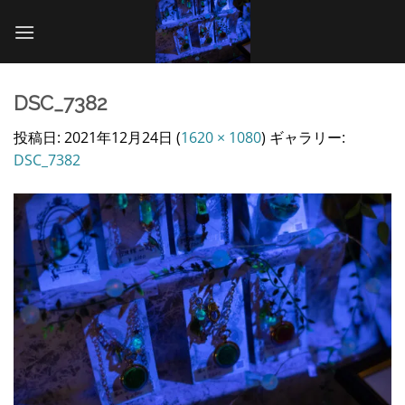
Skip
to
content
DSC_7382
投稿日:
2021年12月24日
(
1620 × 1080
) ギャラリー:
DSC_7382