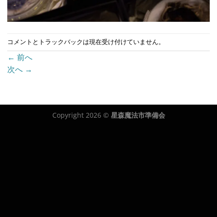
コメントとトラックバックは現在受け付けていません。
←
前へ
次へ
→
Copyright 2026 ©
星森魔法市準備会