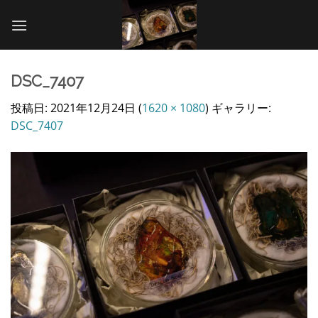
Skip
to
content
DSC_7407
投稿日:
2021年12月24日
(
1620 × 1080
) ギャラリー:
DSC_7407