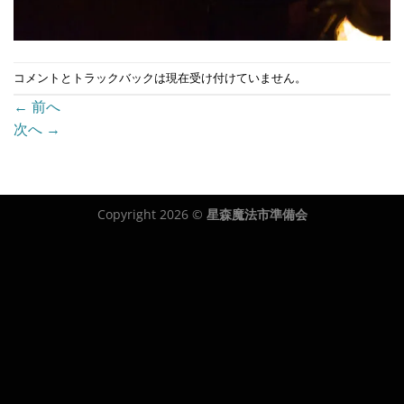
コメントとトラックバックは現在受け付けていません。
←
前へ
次へ
→
Copyright 2026 ©
星森魔法市準備会