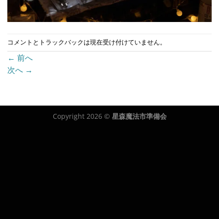
コメントとトラックバックは現在受け付けていません。
←
前へ
次へ
→
Copyright 2026 ©
星森魔法市準備会