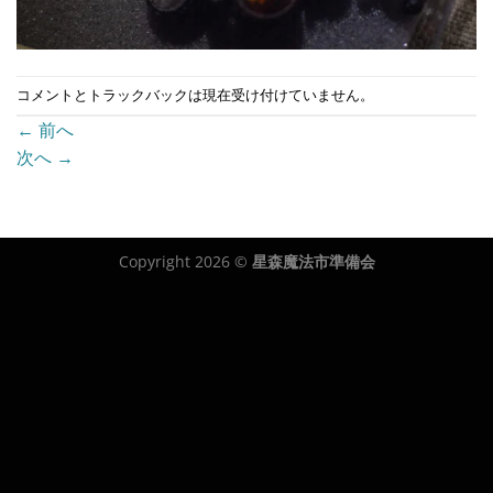
コメントとトラックバックは現在受け付けていません。
←
前へ
次へ
→
Copyright 2026 ©
星森魔法市準備会