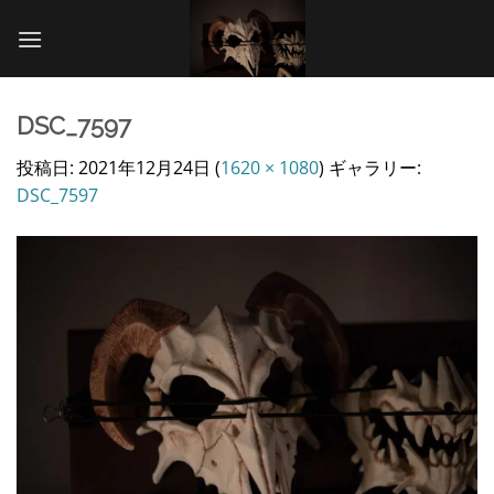
Skip
to
content
DSC_7597
投稿日:
2021年12月24日
(
1620 × 1080
) ギャラリー:
DSC_7597