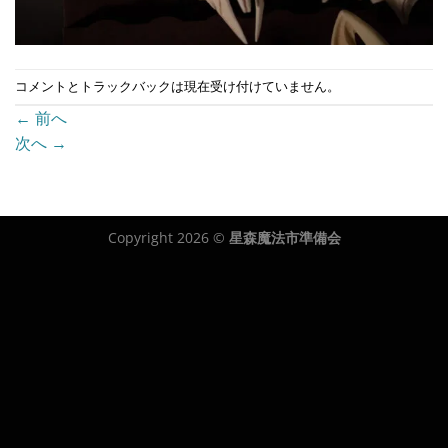
コメントとトラックバックは現在受け付けていません。
←
前へ
次へ
→
Copyright 2026 ©
星森魔法市準備会