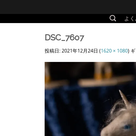
Skip
to
よく
content
DSC_7607
投稿日:
2021年12月24日
(
1620 × 1080
) 