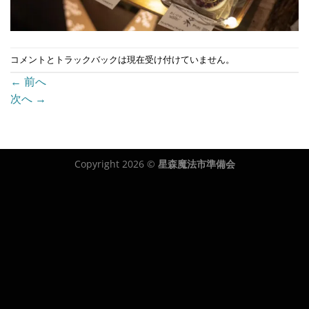
コメントとトラックバックは現在受け付けていません。
←
前へ
次へ
→
Copyright 2026 ©
星森魔法市準備会