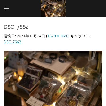
Skip
to
content
DSC_7662
投稿日:
2021年12月24日
(
1620 × 1080
) ギャラリー:
DSC_7662