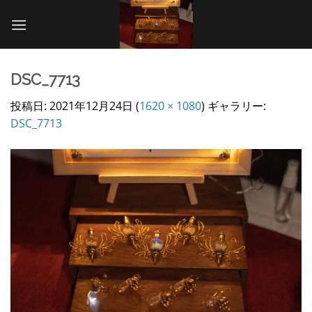
Skip
to
content
DSC_7713
投稿日:
2021年12月24日
(
1620 × 1080
) ギャラリー:
DSC_7713