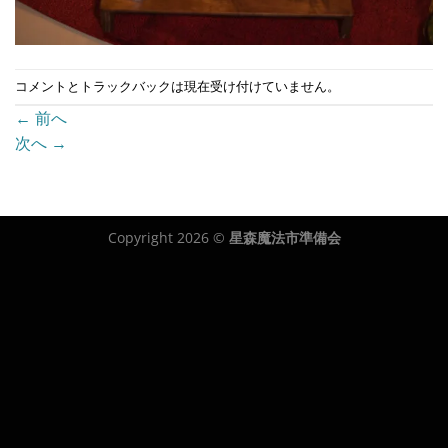
コメントとトラックバックは現在受け付けていません。
←
前へ
次へ
→
Copyright 2026 ©
星森魔法市準備会