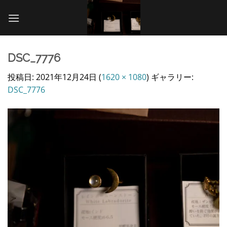
Skip
to
content
DSC_7776
投稿日:
2021年12月24日
(
1620 × 1080
) ギャラリー:
DSC_7776