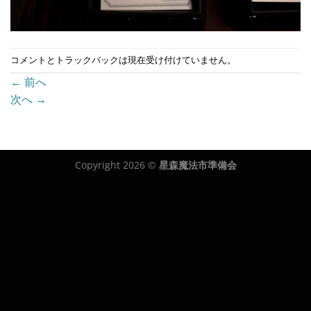
コメントとトラックバックは現在受け付けていません。
←
前へ
次へ
→
Copyright 2026 ©
星森魔法市準備会