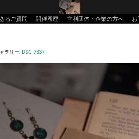
あるご質問
開催履歴
営利団体・企業の方へ
お
ギャラリー:
DSC_7837