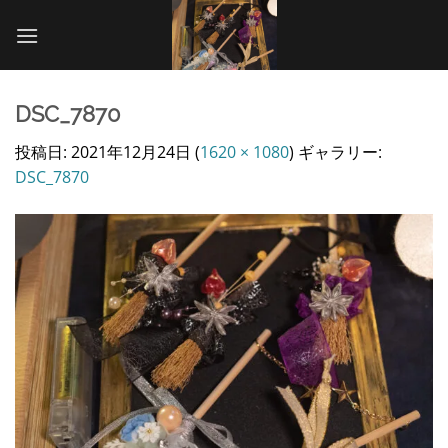
Skip
to
content
DSC_7870
投稿日:
2021年12月24日
(
1620 × 1080
) ギャラリー:
DSC_7870