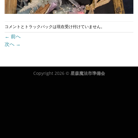
コメントとトラックバックは現在受け付けていません。
←
前へ
次へ
→
Copyright 2026 ©
星森魔法市準備会