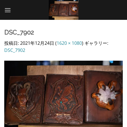
Skip
to
content
DSC_7902
投稿日:
2021年12月24日
(
1620 × 1080
) ギャラリー:
DSC_7902