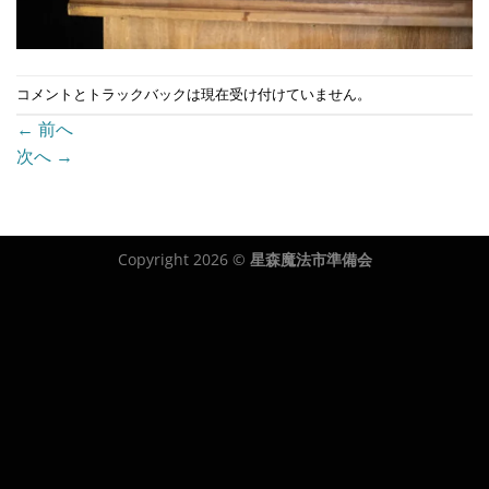
コメントとトラックバックは現在受け付けていません。
←
前へ
次へ
→
Copyright 2026 ©
星森魔法市準備会