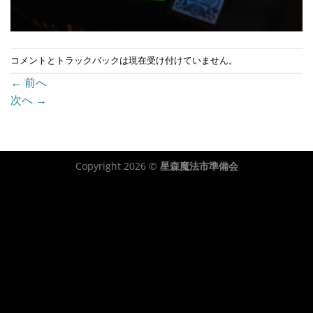
コメントとトラックバックは現在受け付けていません。
←
前へ
次へ
→
Copyright 2026 ©
星森魔法市準備会