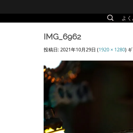
Skip
to
よく
content
IMG_6962
投稿日:
2021年10月29日
(
1920 × 1280
) 