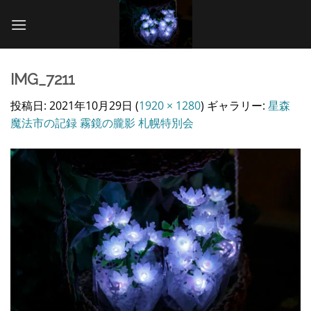
Skip
to
content
IMG_7211
投稿日:
2021年10月29日
(
1920 × 1280
) ギャラリー:
星森
魔法市の記録 霧鏡の朧影 札幌特別会