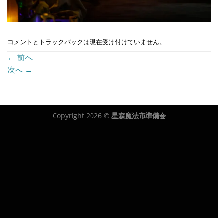
コメントとトラックバックは現在受け付けていません。
←
前へ
次へ
→
Copyright 2026 ©
星森魔法市準備会