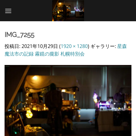
Skip
to
content
IMG_7255
投稿日:
2021年10月29日
(
1920 × 1280
) ギャラリー:
星森
魔法市の記録 霧鏡の朧影 札幌特別会