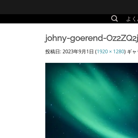
Skip
to
よく
content
johny-goerend-Oz2ZQ2
投稿日:
2023年9月1日
(
1920 × 1280
) ギ