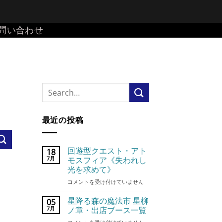
問い合わせ
最近の投稿
回遊型クエスト・アト
18
7月
モスフィア《失われし
光を求めて》
回
コメントを受け付けていません
遊
型
星降る森の魔法市 星柳
05
ク
7月
ノ章・出店ブース一覧
エ