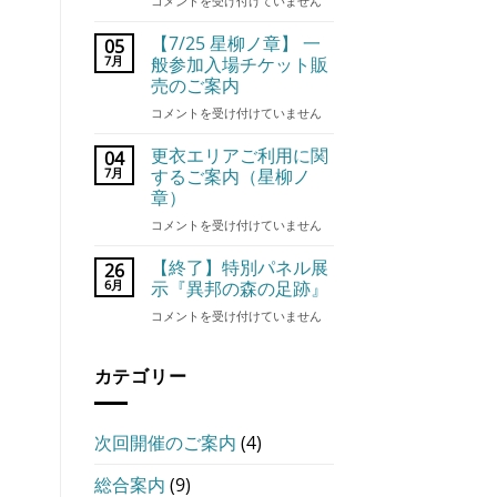
星
コメントを受け付けていません
ス
降
ト・
る
【7/25 星柳ノ章】 一
ア
05
森
7月
ト
般参加入場チケット販
の
モ
売のご案内
魔
ス
【7/25
コメントを受け付けていません
法
フ
星
市
ィ
柳
星
更衣エリアご利用に関
04
ア
ノ
柳
7月
するご案内（星柳ノ
《失
章】
ノ
わ
章）
一
章・
れ
更
コメントを受け付けていません
般
出
し
衣
参
店
光
エ
加
【終了】特別パネル展
ブ
26
を
リ
入
ー
6月
示『異邦の森の足跡』
求
ア
場
ス
め
【終
コメントを受け付けていません
ご
チ
一
て》
了】
利
ケ
覧
は
特
用
ッ
は
カテゴリー
別
に
ト
パ
関
販
ネ
す
売
ル
る
の
次回開催のご案内
(4)
展
ご
ご
示
案
案
総合案内
(9)
『異
内
内