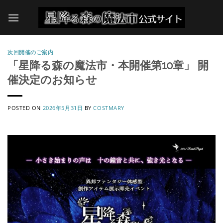
Skip
to
content
次回開催のご案内
「星降る森の魔法市・本開催第10章」 開
催決定のお知らせ
POSTED ON
2026年5月31日
BY
COSTMARY