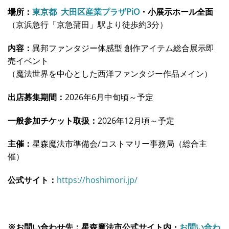
場所：
東京都 大田区産業プラザPiO
・小展示ホール全面
（京浜急行「京急蒲田」駅より徒歩約3分）
内容：
異邦ファンタジー体感型 創作アイテム総合展示即
売イベント
（魔法世界を中心とした西洋ファンタジー作品メイン）
出店募集期間：
2026年6月中旬頃～予定
一般参加チケット取扱：
2026年12月頃～予定
主催：
星森魔法市準備会/コストマリー事務局（総合主
催）
公式サイト：
https://hoshimori.jp/
※お問い合わせ先：星森魔法市公式サイト内・
お問い合わ