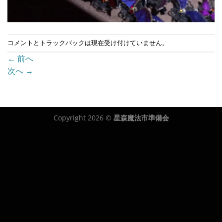
コメントとトラックバックは現在受け付けていません。
←
前へ
次へ
→
Copyright 2026 ©
星森魔法市準備会