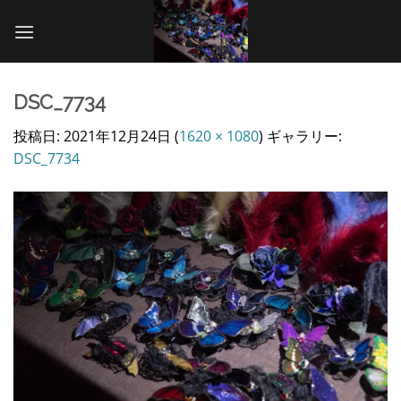
Skip
to
content
DSC_7734
投稿日:
2021年12月24日
(
1620 × 1080
) ギャラリー:
DSC_7734