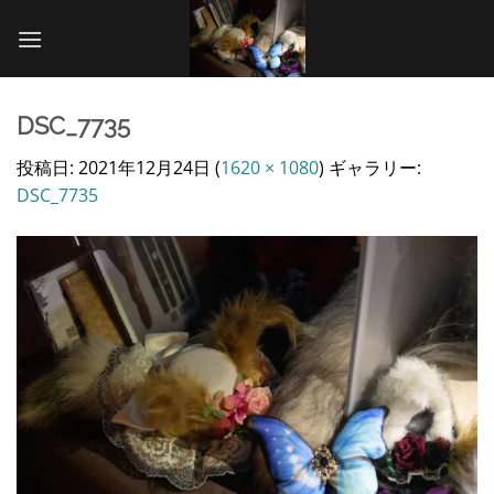
Skip
to
content
DSC_7735
投稿日:
2021年12月24日
(
1620 × 1080
) ギャラリー:
DSC_7735