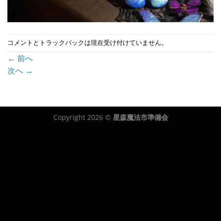
コメントとトラックバックは現在受け付けていません。
←
前へ
次へ
→
Copyright 2026 ©
星森魔法市準備会