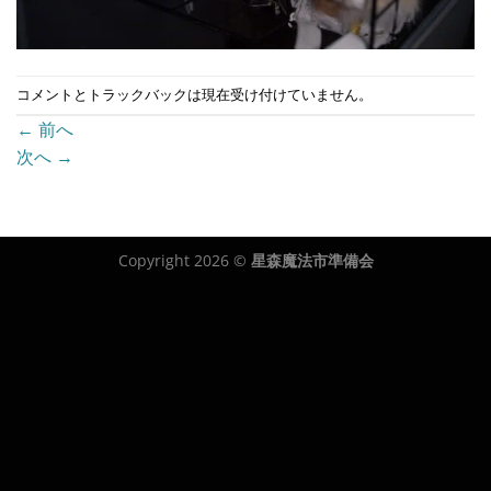
コメントとトラックバックは現在受け付けていません。
←
前へ
次へ
→
Copyright 2026 ©
星森魔法市準備会