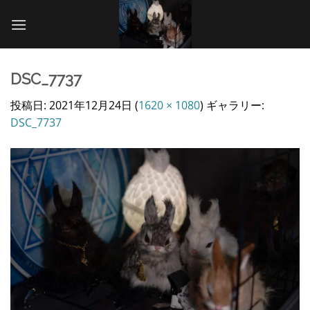
Skip
to
content
DSC_7737
投稿日:
2021年12月24日
(
1620 × 1080
) ギャラリー:
DSC_7737